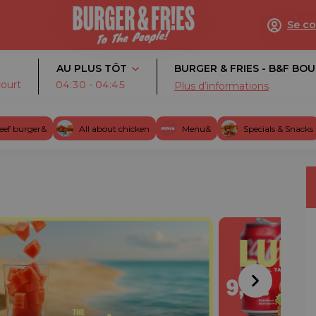
Se c
AU PLUS TÔT
BURGER & FRIES - B&F BO
court
04:30 - 04:45
Plus d’informations
eef burger&
All about chicken
Menu&
Specials & Snacks