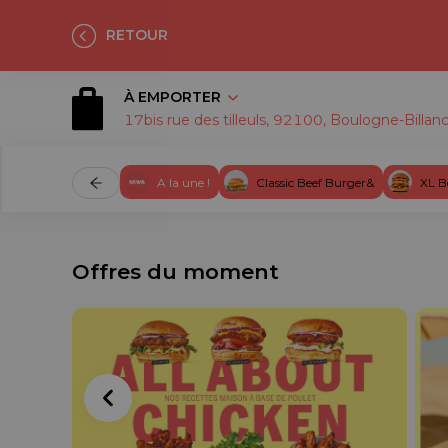
RETOUR
À EMPORTER
17bis rue des tilleuls, 92100, Boulogne-Billan
A la une !
Classic Beef Burger&
XL B
Offres du moment