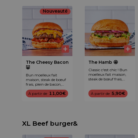
Nouveauté
The Cheesy Bacon
The Hamb 🤩
🐷
Classic c'est chic ! Bun
moelleux fait maison,
Bun moelleux fait
steak de bœuf frais,
maison, steak de bœuf
laitue, oignon rouge et
frais, plein de bacon,
sauce légendaire B&F™.
double cheddar maturé,
11,00€
5,90€
oignon rouge et sauce
À partir de
À partir de
légendaire B&F™.
XL Beef burger&