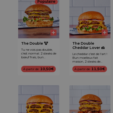
Populaire
The Double 🐮
The Double
Cheddar Lover 🧀
Tu ne vois pas double,
c'est normal. 2 steaks de
Le cheddar c'est de l'art !
bœuf frais, bun
Bun moelleux fait
moelleux fait maison,
maison, 2 steaks de
double cheddar maturé,
bœuf frais, avalanche
tomate, laitue, oignon
10,50€
11,50€
À partir de
de cheddar maturé,
À partir de
rouge et sauce
tomate, laitue, oignon
légendaire B&F™.
rouge et sauce
légendaire B&F™.