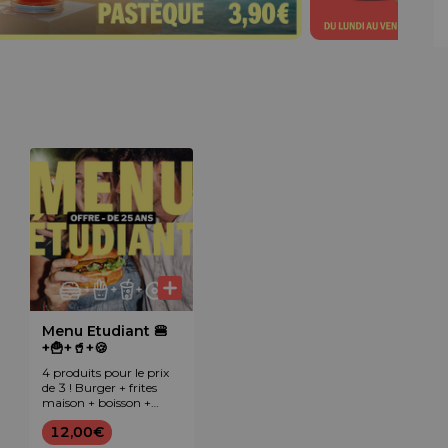
Menu Etudiant 🍔
+🍟+🥤+🍪
4 produits pour le prix
de 3 ! Burger + frites
maison + boisson +
snack ou dessert offert.
12,00€
Réservé aux moins de
25 ans.