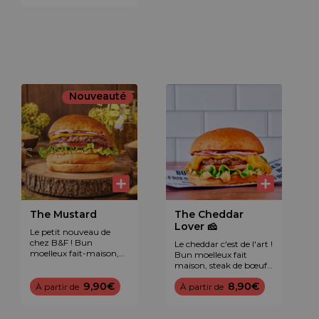
Nouveauté
The Mustard
The Cheddar
Lover 🧀
Le petit nouveau de
chez B&F ! Bun
Le cheddar c'est de l'art !
moelleux fait-maison,
Bun moelleux fait
steak de boeuf frais
maison, steak de bœuf
d'origine française,
frais, avalanche de
cheddar maturé,
9,90€
8,90€
À partir de
cheddar maturé,
À partir de
tomate, laitue, oignon
tomate, laitue, oignon
rouge, et sauce pickles
rouge et sauce
de moutarde maison.
légendaire B&F™.