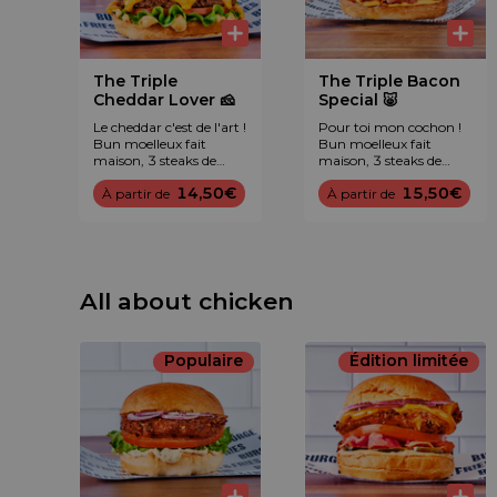
The Triple
The Triple Bacon
Cheddar Lover 🧀
Special 🐷
Le cheddar c'est de l'art !
Pour toi mon cochon !
Bun moelleux fait
Bun moelleux fait
maison, 3 steaks de
maison, 3 steaks de
bœuf frais, avalanche
bœuf frais, plein de
14,50€
15,50€
de cheddar maturé,
À partir de
bacon, cheddar maturé,
À partir de
tomate, laitue, oignon
oignon rouge et sauce
rouge et sauce
légendaire B&F™.
légendaire B&F™.
All about chicken
Populaire
Édition limitée