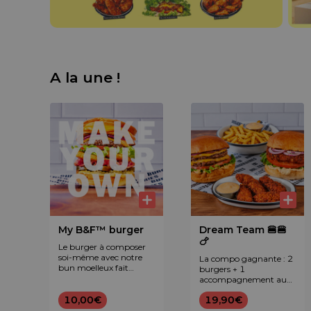
A la une !
My B&F™ burger
Dream Team 🍔🍔
🍗
Le burger à composer
soi-même avec notre
La compo gagnante : 2
bun moelleux fait
burgers + 1
maison. La street food
accompagnement au
comme tu l'aimes.
choix (frites maison ou
10,00€
19,90€
onion rings) + 1 produit
à partager (tenders ou