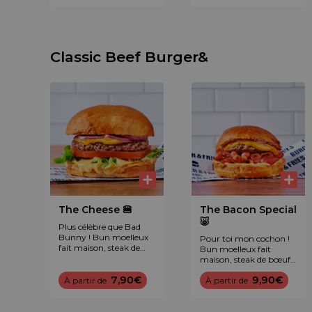
wings de poulet, halal).
Classic Beef Burger&
The Cheese 🍔
The Bacon Special
🐷
Plus célèbre que Bad
Bunny ! Bun moelleux
Pour toi mon cochon !
fait maison, steak de
Bun moelleux fait
bœuf frais, cheddar
maison, steak de bœuf
maturé, tomate, laitue,
frais, plein de bacon,
oignon rouge et sauce
7,90€
9,90€
À partir de
cheddar maturé,
À partir de
légendaire B&F™.
oignon rouge et sauce
légendaire B&F™.