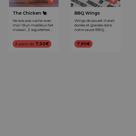
The Chicken 🐔
BBQ Wings
Ne sois pas vache avec
Wings de poulet (halal)
moi ! Bun moelleux fait
dorées et glacées dans
maison, 2 aiguillettes de
notre sauce BBQ
poulet panées maison
maison : fumées,
(halal), tomate, laitue,
caramélisées et
oignon rouge et sauce
7,50€
légèrement relevées.
7,90€
À partir de
légendaire B&F™.