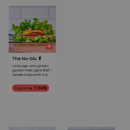
The No-Glu 🥬
Le burger sans gluten
(gluten free) signé B&F !
Salade croquante à la
place du bun, steak de
bœuf frais, cheddar
maturé, tomate,
7,90€
À partir de
oignon rouge et sauce
maison.