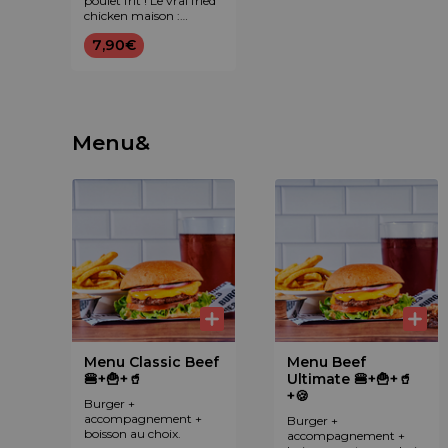
poulet frit ! Le vrai fried
chicken maison :
aiguillettes de poulet
7,90€
marinées et panées
maison (halal),
accompagnées d'une
sauce au choix.
Menu&
Menu Classic Beef
Menu Beef
🍔+🍟+🥤
Ultimate 🍔+🍟+🥤
+🍪
Burger +
accompagnement +
Burger +
boisson au choix.
accompagnement +