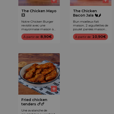
The Chicken Mayo
The Chicken
💥
Bacon Jala 🐔🌶️
Notre Chicken Burger
Bun moelleux fait
revisité avec une
maison, 2 aiguillettes de
mayonnaise maison à
poulet panées maison
l'ancienne : bun
(halal), cheddar maturé,
8,90€
10,90€
moelleux fait maison, 2
À partir de
tomate, oignon rouge,
À partir de
aiguillettes de poulet
jalapeños, bacon et
panées maison (halal),
sauce maison B&F™.
tomate, laitue, oignon
rouge et sauce mayo
maison B&F™.
Fried chicken
tenders 🍗🍗
Une avalanche de