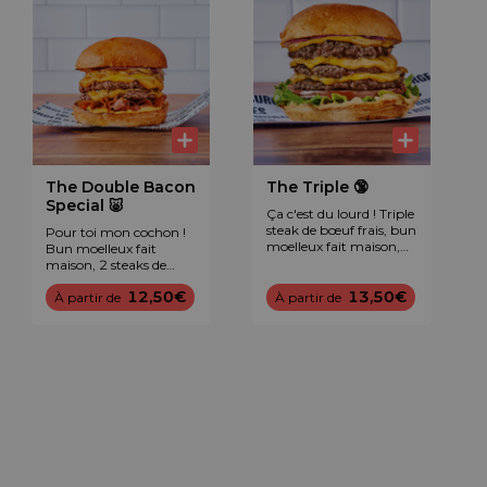
The Double Bacon
The Triple 🔞
Special 🐷
Ça c'est du lourd ! Triple
steak de bœuf frais, bun
Pour toi mon cochon !
moelleux fait maison,
Bun moelleux fait
cheddar maturé,
maison, 2 steaks de
tomate, laitue, oignon
bœuf frais, plein de
12,50€
rouge et sauce
13,50€
bacon, cheddar maturé,
À partir de
À partir de
légendaire B&F™.
oignon rouge et sauce
légendaire B&F™.